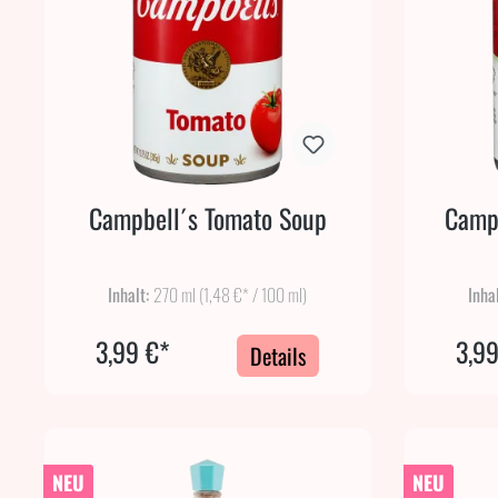
Campbell´s Tomato Soup
Campb
Inhalt:
270 ml
(1,48 €* / 100 ml)
Inha
3,99 €*
3,99
Details
NEU
NEU