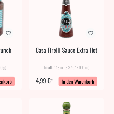
Crunch
Casa Firelli Sauce Extra Hot
00 g)
Inhalt:
148 ml
(3,37 €* / 100 ml)
4,99 €*
enkorb
In den Warenkorb