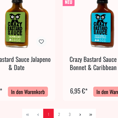
NEU
astard Sauce Jalapeno
Crazy Bastard Sauce
& Date
Bonnet & Caribbean
*
6,95 €*
In den Warenkorb
In den War
1
2
3