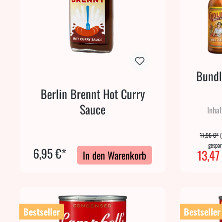
Bundl
Berlin Brennt Hot Curry
Sauce
Inhal
17,96 €*
gespar
6,95 €*
13,47
In den Warenkorb
Bestseller
Bestseller