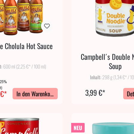
e Cholula Hot Sauce
Campbell´s Double 
Soup
t:
600 ml
(2,25 €* / 100 ml)
Inhalt:
298 g
(1,34 €* / 1
(25%
t)
3,99 €*
 €*
In den Warenkorb
Det
NEU