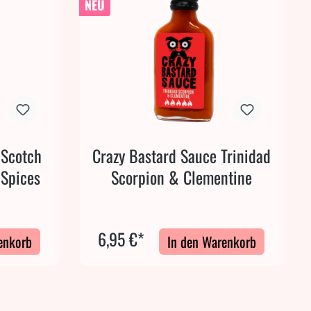
NEU
 Scotch
Crazy Bastard Sauce Trinidad
 Spices
Scorpion & Clementine
6,95 €*
enkorb
In den Warenkorb