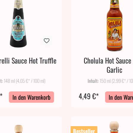
relli Sauce Hot Truffle
Cholula Hot Sauce 
Garlic
lt:
148 ml
(4,05 €* / 100 ml)
Inhalt:
150 ml
(2,99 €* / 1
*
4,49 €*
In den Warenkorb
In den War
Bestseller