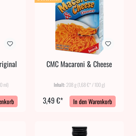
riginal
CMC Macaroni & Cheese
00 ml)
Inhalt:
208 g
(1,68 €* / 100 g)
3,49 €*
enkorb
In den Warenkorb