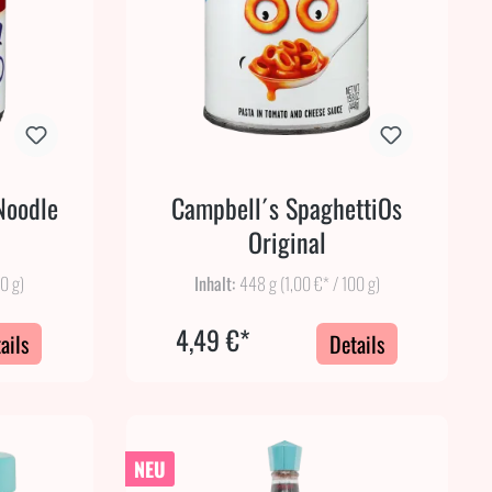
Noodle
Campbell´s SpaghettiOs
Original
00 g)
Inhalt:
448 g
(1,00 €* / 100 g)
4,49 €*
ails
Details
NEU