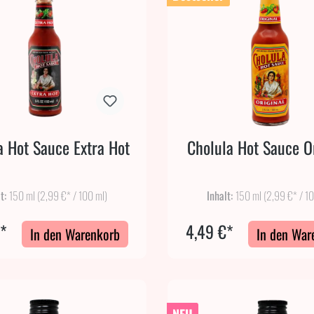
a Hot Sauce Extra Hot
Cholula Hot Sauce O
lt:
150 ml
(2,99 €* / 100 ml)
Inhalt:
150 ml
(2,99 €* / 1
€*
4,49 €*
In den Warenkorb
In den War