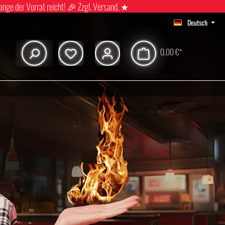
ange der Vorrat reicht! 🎉 Zzgl. Versand. ★
Deutsch
0,00 €*