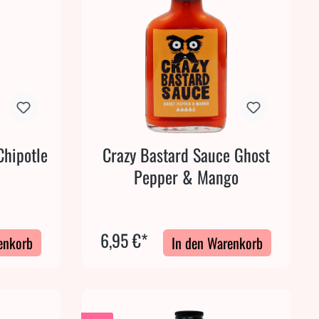
Chipotle
Crazy Bastard Sauce Ghost
Pepper & Mango
6,95 €*
enkorb
In den Warenkorb