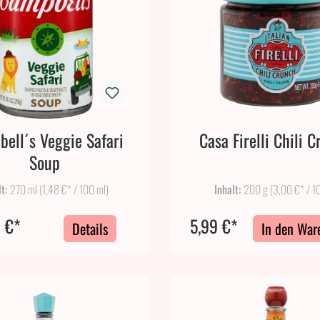
ell´s Veggie Safari
Casa Firelli Chili 
Soup
lt:
270 ml
(1,48 €* / 100 ml)
Inhalt:
200 g
(3,00 €* / 1
 €*
5,99 €*
Details
In den War