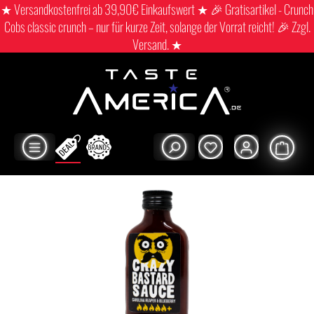
★ Versandkostenfrei ab 39,90€ Einkaufswert ★ 🎉 Gratisartikel - Crunch
Cobs classic crunch – nur für kurze Zeit, solange der Vorrat reicht! 🎉 Zzgl.
Versand. ★