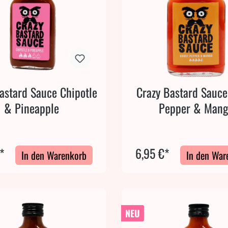
astard Sauce Chipotle
Crazy Bastard Sauce
& Pineapple
Pepper & Man
*
6,95 €*
In den Warenkorb
In den War
NEU