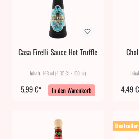
Casa Firelli Sauce Hot Truffle
Chol
Inhalt:
148 ml
(4,05 €* / 100 ml)
Inha
5,99 €*
4,49 
In den Warenkorb
Bestseller