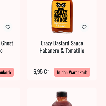
 Ghost
Crazy Bastard Sauce
go
Habanero & Tomatillo
6,95 €*
enkorb
In den Warenkorb