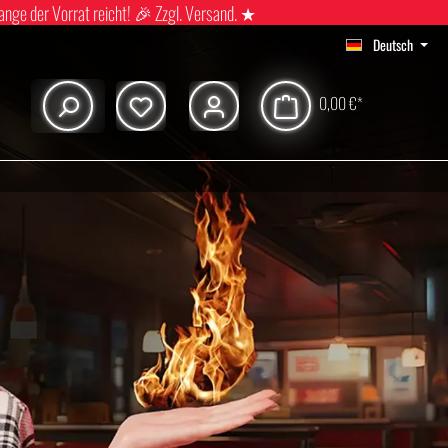
ange der Vorrat reicht! 🎉 Zzgl. Versand. ★
Deutsch
0,00 €*