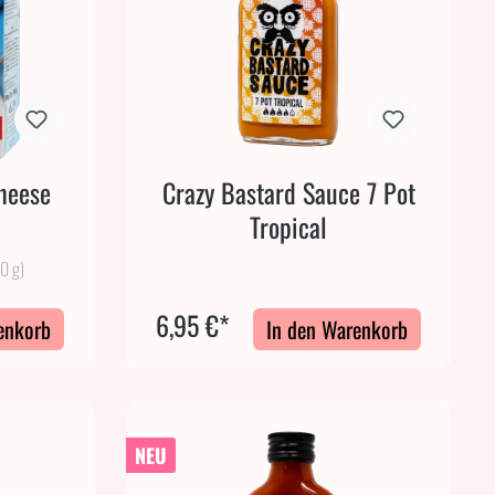
heese
Crazy Bastard Sauce 7 Pot
Tropical
00 g)
6,95 €*
enkorb
In den Warenkorb
NEU