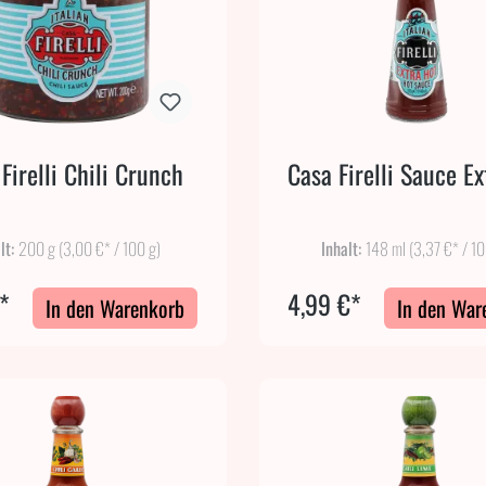
Firelli Chili Crunch
Casa Firelli Sauce Ex
lt:
200 g
(3,00 €* / 100 g)
Inhalt:
148 ml
(3,37 €* / 1
*
4,99 €*
In den Warenkorb
In den War