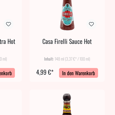
tra Hot
Casa Firelli Sauce Hot
00 ml)
Inhalt:
148 ml
(3,37 €* / 100 ml)
4,99 €*
enkorb
In den Warenkorb