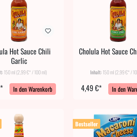
ula Hot Sauce Chili
Cholula Hot Sauce Ch
Garlic
lt:
150 ml
(2,99 €* / 100 ml)
Inhalt:
150 ml
(2,99 €* / 1
€*
4,49 €*
In den Warenkorb
In den War
Bestseller