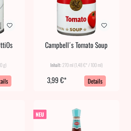
ttiOs
Campbell´s Tomato Soup
00 g)
Inhalt:
270 ml
(1,48 €* / 100 ml)
3,99 €*
ails
Details
NEU