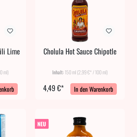
ili Lime
Cholula Hot Sauce Chipotle
00 ml)
Inhalt:
150 ml
(2,99 €* / 100 ml)
4,49 €*
enkorb
In den Warenkorb
NEU