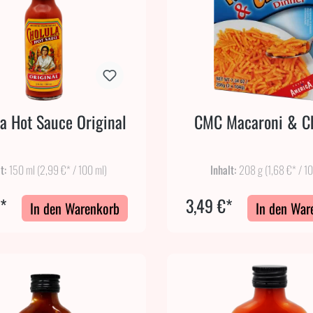
a Hot Sauce Original
CMC Macaroni & C
lt:
150 ml
(2,99 €* / 100 ml)
Inhalt:
208 g
(1,68 €* / 1
€*
3,49 €*
In den Warenkorb
In den War