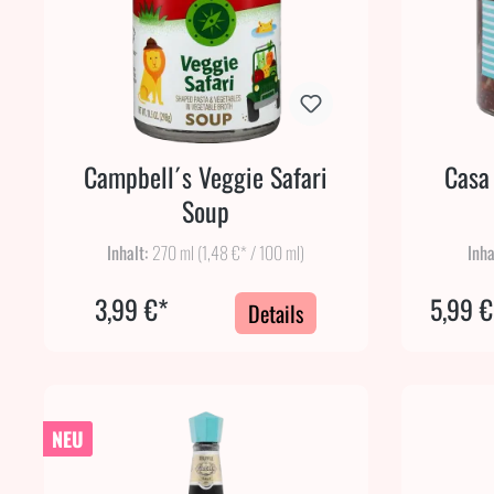
Campbell´s Veggie Safari
Casa 
Soup
Inhalt:
270 ml
(1,48 €* / 100 ml)
Inha
3,99 €*
5,99 €
Details
NEU