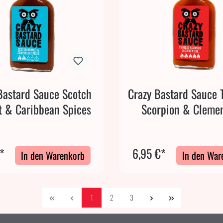
Bastard Sauce Scotch
Crazy Bastard Sauce 
 & Caribbean Spices
Scorpion & Cleme
*
6,95 €*
In den Warenkorb
In den War
1
2
3