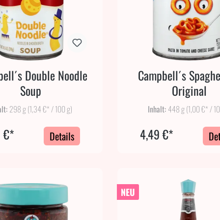
ell´s Double Noodle
Campbell´s Spaghe
Soup
Original
alt:
298 g
(1,34 €* / 100 g)
Inhalt:
448 g
(1,00 €* / 1
 €*
4,49 €*
Details
Det
NEU