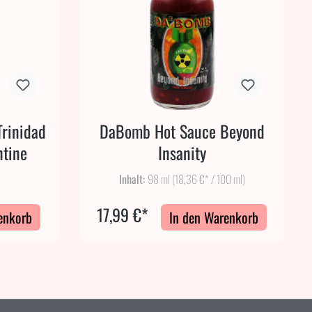
Trinidad
DaBomb Hot Sauce Beyond
ntine
Insanity
Inhalt:
98 ml
(18,36 €* / 100 ml)
17,99 €*
enkorb
In den Warenkorb