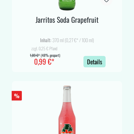
Jarritos Soda Grapefruit
Inhalt:
370 ml
(0,27 €* / 100 ml)
zzgl. 0,25 € Pfand
1,89 €*
(48% gespart)
0,99 €*
Details
%