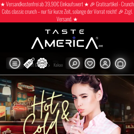
★ Versandkostenfrei ab 39,90€ Einkaufswert ★ 🎉 Gratisartikel - Crunch
Cobs classic crunch – nur für kurze Zeit, solange der Vorrat reicht! 🎉 Zzgl.
Versand. ★
Shop
Hot & cold
Kakao