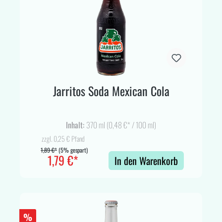
Jarritos Soda Mexican Cola
Inhalt:
370 ml
(0,48 €* / 100 ml)
zzgl. 0,25 € Pfand
1,89 €*
(5% gespart)
1,79 €*
In den Warenkorb
%