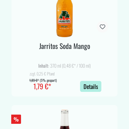
Jarritos Soda Mango
Inhalt:
370 ml
(0,48 €* / 100 ml)
zzgl. 0,25 € Pfand
1,89 €*
(5% gespart)
1,79 €*
Details
%