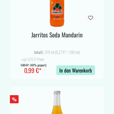
Jarritos Soda Mandarin
Inhalt:
370 ml
(0,27 €* / 100 ml)
zzgl. 0,25 € Pfand
1,89 €*
(48% gespart)
0,99 €*
In den Warenkorb
%