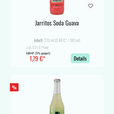
Jarritos Soda Guava
Inhalt:
370 ml
(0,48 €* / 100 ml)
zzgl. 0,25 € Pfand
1,89 €*
(5% gespart)
1,79 €*
Details
%