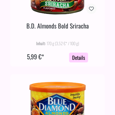
B.D. Almonds Bold Sriracha
Inhalt:
170 g
(3,52 €* / 100 g)
5,99 €*
Details