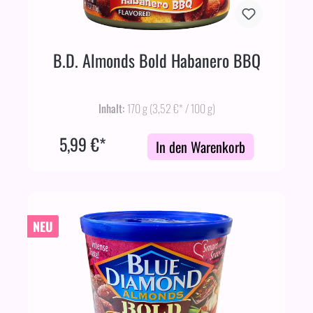
B.D. Almonds Bold Habanero BBQ
Inhalt:
170 g
(3,52 €* / 100 g)
5,99 €*
In den Warenkorb
NEU