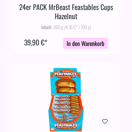
24er PACK MrBeast Feastables Cups
Hazelnut
Inhalt:
960 g
(4,16 €* / 100 g)
39,90 €*
In den Warenkorb