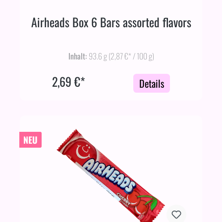
Airheads Box 6 Bars assorted flavors
Inhalt:
93.6 g
(2,87 €* / 100 g)
2,69 €*
Details
NEU