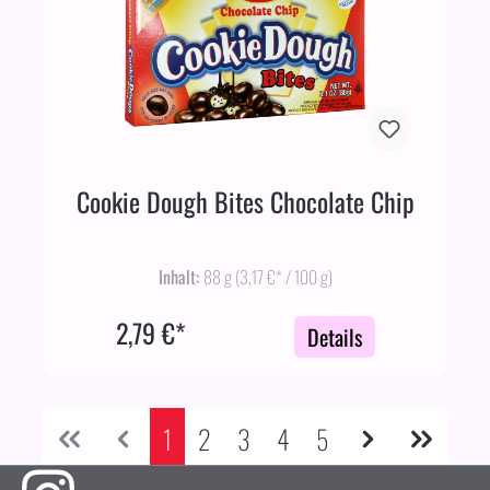
Cookie Dough Bites Chocolate Chip
Inhalt:
88 g
(3,17 €* / 100 g)
2,79 €*
Details
1
2
3
4
5