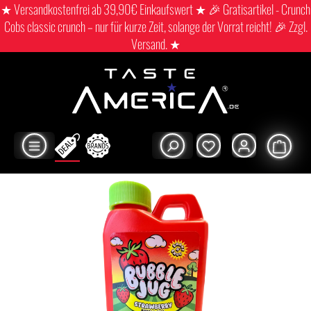
★ Versandkostenfrei ab 39,90€ Einkaufswert ★ 🎉 Gratisartikel - Crunch
Cobs classic crunch – nur für kurze Zeit, solange der Vorrat reicht! 🎉 Zzgl.
Versand. ★