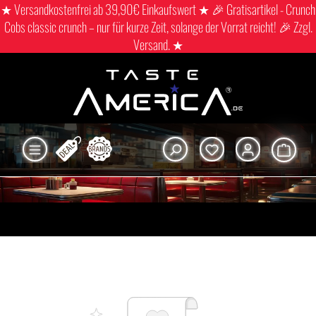
★ Versandkostenfrei ab 39,90€ Einkaufswert ★ 🎉 Gratisartikel - Crunch
Cobs classic crunch – nur für kurze Zeit, solange der Vorrat reicht! 🎉 Zzgl.
Versand. ★