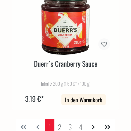
Duerr´s Cranberry Sauce
Inhalt:
200 g
(1,60 €* / 100 g)
3,19 €*
In den Warenkorb
1
2
3
4