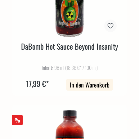
DaBomb Hot Sauce Beyond Insanity
Inhalt:
98 ml
(18,36 €* / 100 ml)
17,99 €*
In den Warenkorb
%