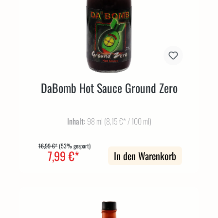
DaBomb Hot Sauce Ground Zero
Inhalt:
98 ml
(8,15 €* / 100 ml)
16,99 €*
(53% gespart)
7,99 €*
In den Warenkorb