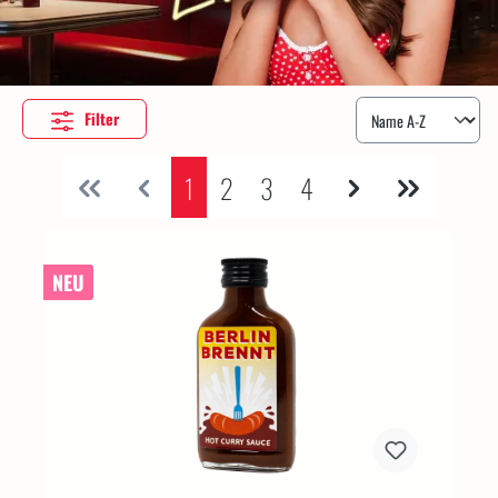
Filter
1
2
3
4
NEU