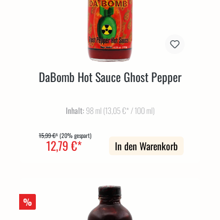
DaBomb Hot Sauce Ghost Pepper
Inhalt:
98 ml
(13,05 €* / 100 ml)
15,99 €*
(20% gespart)
12,79 €*
In den Warenkorb
%