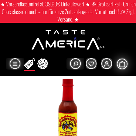
★ Versandkostenfrei ab 39,90€ Einkaufswert ★ 🎉 Gratisartikel - Crunch
Cobs classic crunch – nur für kurze Zeit, solange der Vorrat reicht! 🎉 Zzgl.
Versand. ★