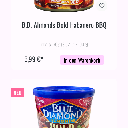
B.D. Almonds Bold Habanero BBQ
Inhalt:
170 g
(3,52 €* / 100 g)
5,99 €*
In den Warenkorb
NEU