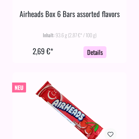
Airheads Box 6 Bars assorted flavors
Inhalt:
93.6 g
(2,87 €* / 100 g)
2,69 €*
Details
NEU