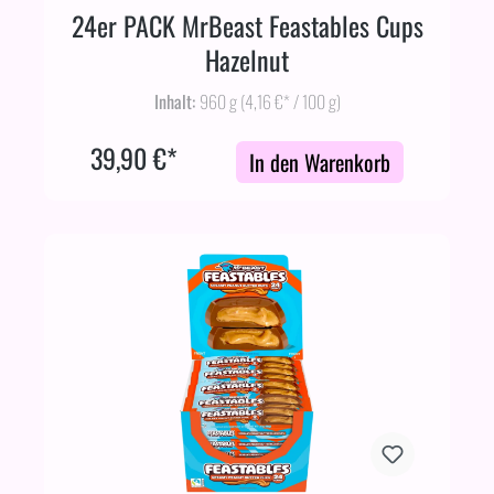
24er PACK MrBeast Feastables Cups
Hazelnut
Inhalt:
960 g
(4,16 €* / 100 g)
39,90 €*
In den Warenkorb