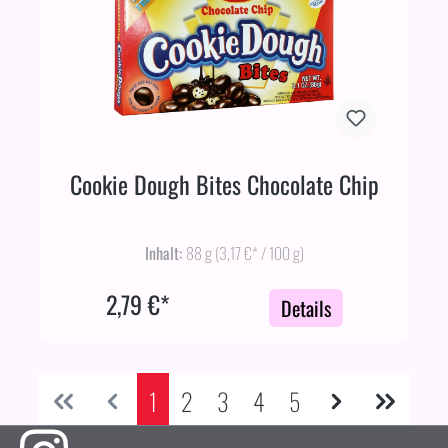
Cookie Dough Bites Chocolate Chip
Inhalt:
88 g
(3,17 €* / 100 g)
2,79 €*
Details
1
2
3
4
5