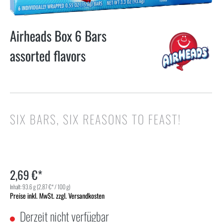
Airheads Box 6 Bars
assorted flavors
SIX BARS, SIX REASONS TO FEAST!
2,69 €*
Inhalt:
93.6 g
(2,87 €* / 100 g)
Preise inkl. MwSt. zzgl. Versandkosten
Derzeit nicht verfügbar