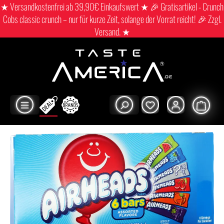
★ Versandkostenfrei ab 39,90€ Einkaufswert ★ 🎉 Gratisartikel - Crunch
Cobs classic crunch – nur für kurze Zeit, solange der Vorrat reicht! 🎉 Zzgl.
Versand. ★