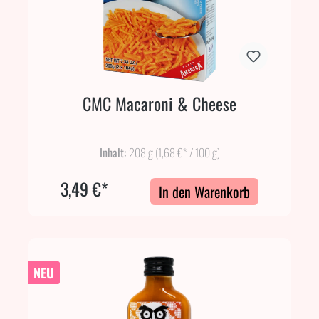
CMC Macaroni & Cheese
Inhalt:
208 g
(1,68 €* / 100 g)
3,49 €*
In den Warenkorb
NEU