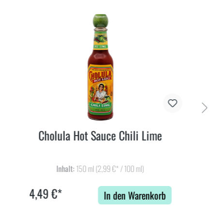
Cholula Hot Sauce Chili Lime
Inhalt:
150 ml
(2,99 €* / 100 ml)
4,49 €*
In den Warenkorb