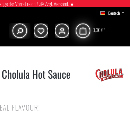
ange der Vorrat reicht! 🎉 Zzgl. Versand. ★
Deutsch
0,00 €*
 Cholula Hot Sauce
EAL FLAVOUR!