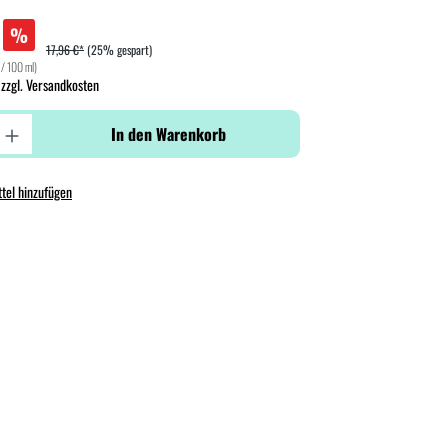
%
17,96 €*
(25% gespart)
 / 100 ml)
 zzgl. Versandkosten
In den Warenkorb
tel hinzufügen