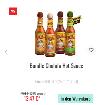
%
Bundle Cholula Hot Sauce
Inhalt:
600 ml
(2,25 €* / 100 ml)
17,96 €*
(25% gespart)
13,47 €*
In den Warenkorb