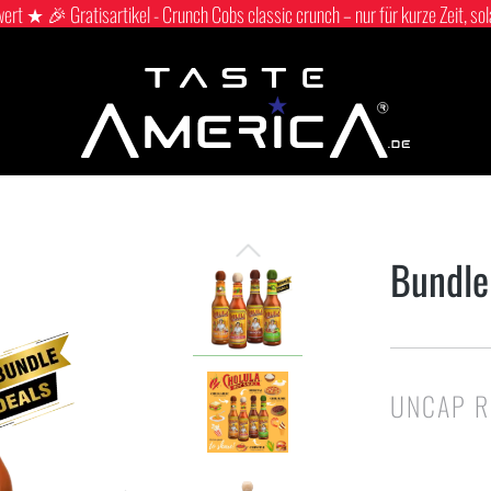
 ★ 🎉 Gratisartikel - Crunch Cobs classic crunch – nur für kurze Zeit, sol
Bundle
UNCAP R