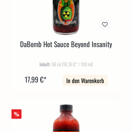
DaBomb Hot Sauce Beyond Insanity
Inhalt:
98 ml
(18,36 €* / 100 ml)
17,99 €*
In den Warenkorb
%