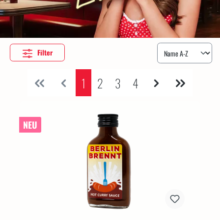
Filter
1
2
3
4
NEU