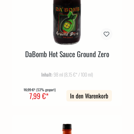
DaBomb Hot Sauce Ground Zero
Inhalt:
98 ml
(8,15 €* / 100 ml)
16,99 €*
(53% gespart)
7,99 €*
In den Warenkorb