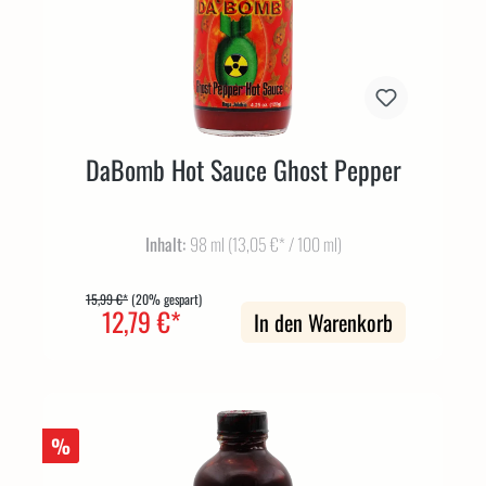
DaBomb Hot Sauce Ghost Pepper
Inhalt:
98 ml
(13,05 €* / 100 ml)
15,99 €*
(20% gespart)
12,79 €*
In den Warenkorb
%