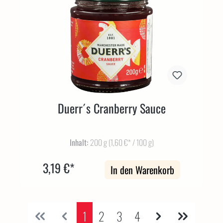
Duerr´s Cranberry Sauce
Inhalt:
200 g
(1,60 €* / 100 g)
3,19 €*
In den Warenkorb
1
2
3
4