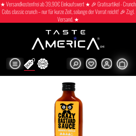
★ Versandkostenfrei ab 39,90€ Einkaufswert ★ 🎉 Gratisartikel - Crunch
Cobs classic crunch – nur für kurze Zeit, solange der Vorrat reicht! 🎉 Zzgl.
Versand. ★