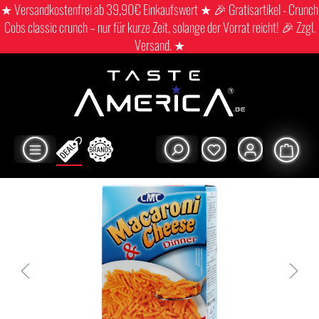
★ Versandkostenfrei ab 39,90€ Einkaufswert ★ 🎉 Gratisartikel - Crunch
Cobs classic crunch – nur für kurze Zeit, solange der Vorrat reicht! 🎉 Zzgl.
Versand. ★