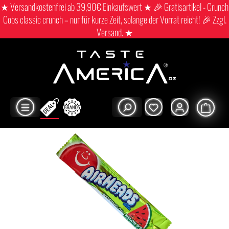
★ Versandkostenfrei ab 39,90€ Einkaufswert ★ 🎉 Gratisartikel - Crunch
Cobs classic crunch – nur für kurze Zeit, solange der Vorrat reicht! 🎉 Zzgl.
Versand. ★