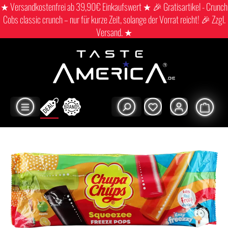
★ Versandkostenfrei ab 39,90€ Einkaufswert ★ 🎉 Gratisartikel - Crunch
Cobs classic crunch – nur für kurze Zeit, solange der Vorrat reicht! 🎉 Zzgl.
Versand. ★