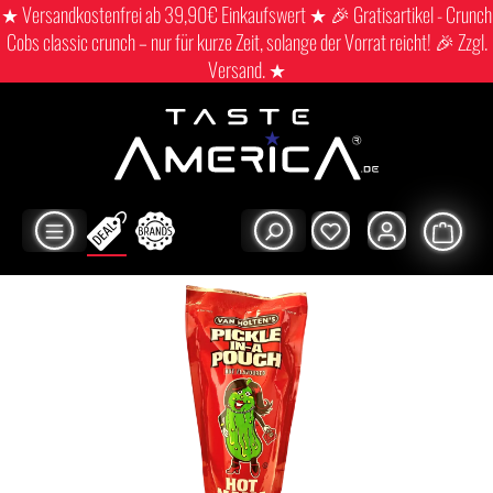
★ Versandkostenfrei ab 39,90€ Einkaufswert ★ 🎉 Gratisartikel - Crunch
Cobs classic crunch – nur für kurze Zeit, solange der Vorrat reicht! 🎉 Zzgl.
Versand. ★