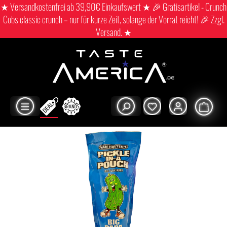
★ Versandkostenfrei ab 39,90€ Einkaufswert ★ 🎉 Gratisartikel - Crunch
Cobs classic crunch – nur für kurze Zeit, solange der Vorrat reicht! 🎉 Zzgl.
Versand. ★