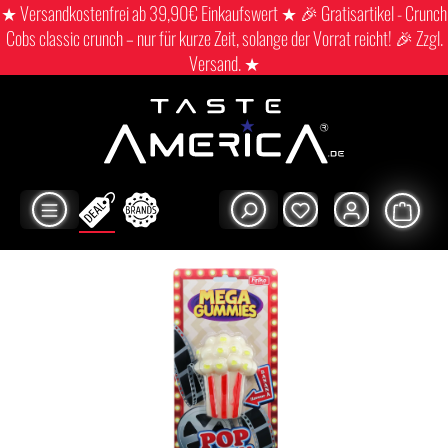
★ Versandkostenfrei ab 39,90€ Einkaufswert ★ 🎉 Gratisartikel - Crunch
Cobs classic crunch – nur für kurze Zeit, solange der Vorrat reicht! 🎉 Zzgl.
Versand. ★