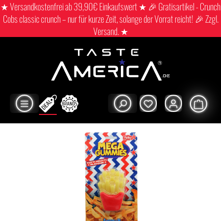
★ Versandkostenfrei ab 39,90€ Einkaufswert ★ 🎉 Gratisartikel - Crunch
Cobs classic crunch – nur für kurze Zeit, solange der Vorrat reicht! 🎉 Zzgl.
Versand. ★