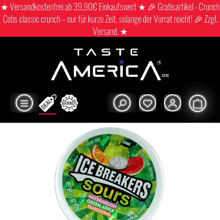
★ Versandkostenfrei ab 39,90€ Einkaufswert ★ 🎉 Gratisartikel - Crunch
Cobs classic crunch – nur für kurze Zeit, solange der Vorrat reicht! 🎉 Zzgl.
Versand. ★