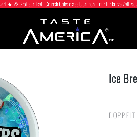
 ★ 🎉 Gratisartikel - Crunch Cobs classic crunch – nur für kurze Zeit, sol
Ice Br
DOPPELT