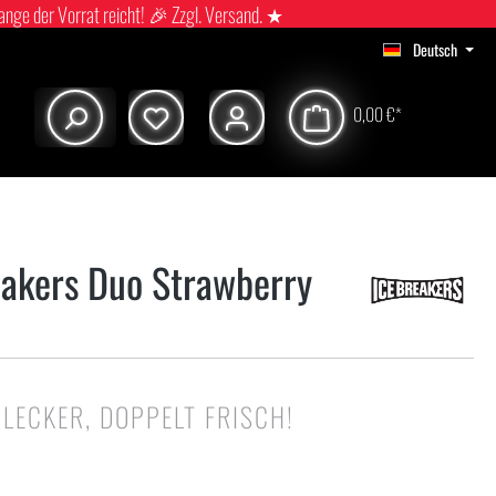
ange der Vorrat reicht! 🎉 Zzgl. Versand. ★
Deutsch
0,00 €*
eakers Duo Strawberry
 LECKER, DOPPELT FRISCH!