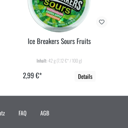
Ice Breakers Sours Fruits
Inhalt:
42 g
(7,12 €* / 100 g)
2,99 €*
Details
utz
FAQ
AGB