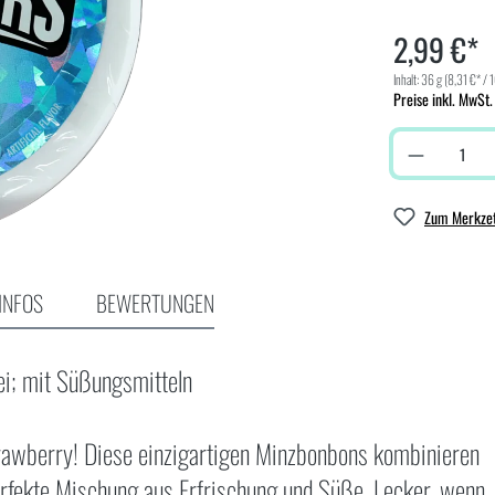
2,99 €*
Inhalt:
36 g
(8,31 €* / 
Preise inkl. MwSt.
Zum Merkzet
INFOS
BEWERTUNGEN
ei; mit Süßungsmitteln
trawberry! Diese einzigartigen Minzbonbons kombinieren
erfekte Mischung aus Erfrischung und Süße. Lecker, wenn