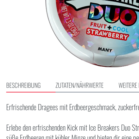
BESCHREIBUNG
ZUTATEN/NÄHRWERTE
WEITERE 
Erfrischende Dragees mit Erdbeergeschmack, zuckerfr
Erlebe den erfrischenden Kick mit Ice Breakers Duo S
süße Erdbeeren mit kühler Minze und bieten dir eine p