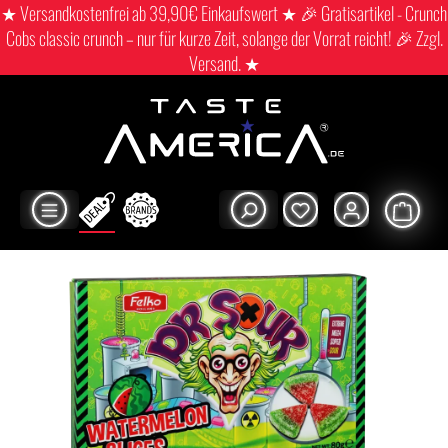
★ Versandkostenfrei ab 39,90€ Einkaufswert ★ 🎉 Gratisartikel - Crunch
Cobs classic crunch – nur für kurze Zeit, solange der Vorrat reicht! 🎉 Zzgl.
Versand. ★