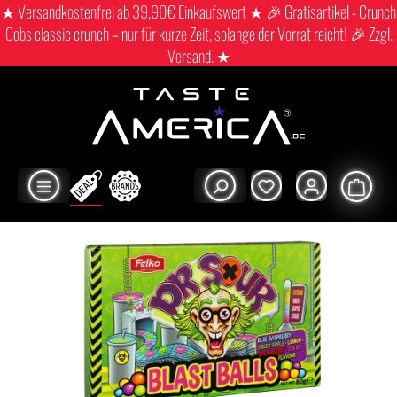
★ Versandkostenfrei ab 39,90€ Einkaufswert ★ 🎉 Gratisartikel - Crunch
Cobs classic crunch – nur für kurze Zeit, solange der Vorrat reicht! 🎉 Zzgl.
Versand. ★