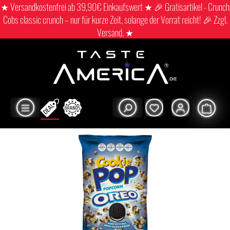
★ Versandkostenfrei ab 39,90€ Einkaufswert ★ 🎉 Gratisartikel - Crunch
Cobs classic crunch – nur für kurze Zeit, solange der Vorrat reicht! 🎉 Zzgl.
Versand. ★