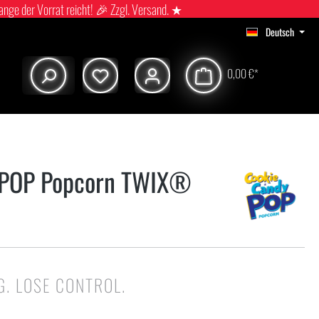
ange der Vorrat reicht! 🎉 Zzgl. Versand. ★
Deutsch
0,00 €*
 POP Popcorn TWIX®
G. LOSE CONTROL.