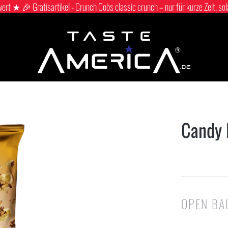
 ★ 🎉 Gratisartikel - Crunch Cobs classic crunch – nur für kurze Zeit, sol
Candy
OPEN BA