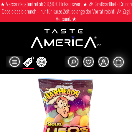
★ Versandkostenfrei ab 39,90€ Einkaufswert ★ 🎉 Gratisartikel - Crunch
Cobs classic crunch – nur für kurze Zeit, solange der Vorrat reicht! 🎉 Zzgl.
Versand. ★