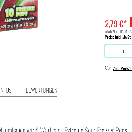
2,79 €*
Inhalt:
267 ml
(1,04 €* 
Preise inkl. MwSt.
Zum Merkzet
INFOS
BEWERTUNGEN
dich umhauen wird! Warheads Extreme Sour Freezer Pops