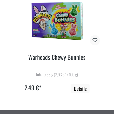
Warheads Chewy Bunnies
Inhalt:
85 g
(2,93 €* / 100 g)
2,49 €*
Details