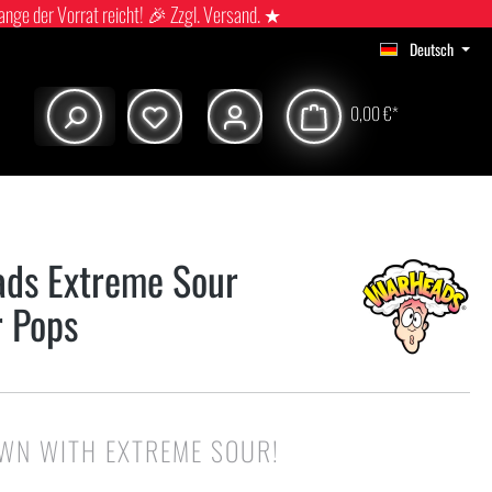
ange der Vorrat reicht! 🎉 Zzgl. Versand. ★
Deutsch
0,00 €*
ds Extreme Sour
r Pops
WN WITH EXTREME SOUR!