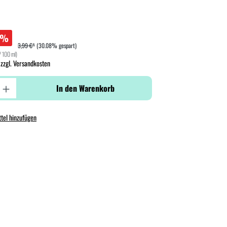
%
3,99 €*
(30.08% gespart)
/ 100 ml)
 zzgl. Versandkosten
In den Warenkorb
tel hinzufügen