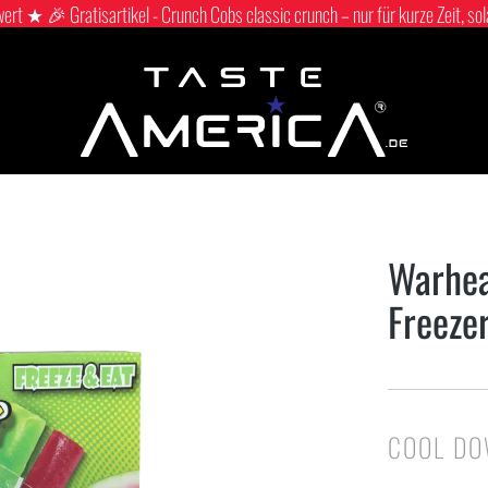
 ★ 🎉 Gratisartikel - Crunch Cobs classic crunch – nur für kurze Zeit, sol
Warhea
Freeze
COOL DO