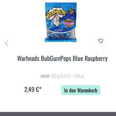
Warheads BubGumPops Blue Raspberry
Inhalt:
105 g
(2,37 €* / 100 g)
2,49 €*
In den Warenkorb