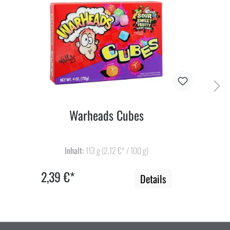
Warheads Cubes
Inhalt:
113 g
(2,12 €* / 100 g)
2,39 €*
Details