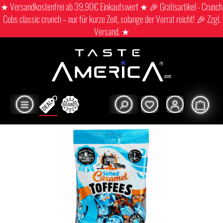
★ Versandkostenfrei ab 39,90€ Einkaufswert ★ 🎉 Gratisartikel - Crunch
Cobs classic crunch – nur für kurze Zeit, solange der Vorrat reicht! 🎉 Zzgl.
Versand. ★