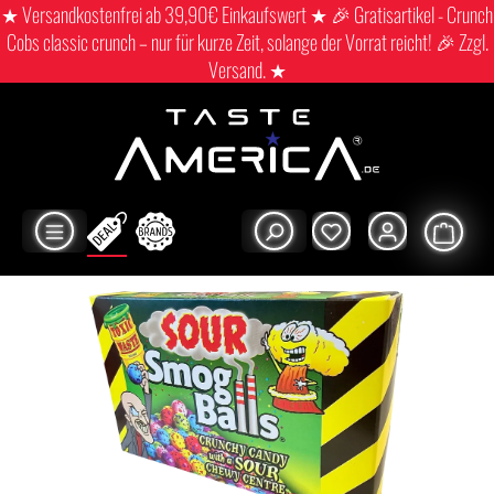
★ Versandkostenfrei ab 39,90€ Einkaufswert ★ 🎉 Gratisartikel - Crunch
Cobs classic crunch – nur für kurze Zeit, solange der Vorrat reicht! 🎉 Zzgl.
Versand. ★