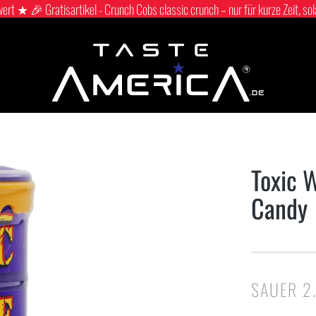
 ★ 🎉 Gratisartikel - Crunch Cobs classic crunch – nur für kurze Zeit, sol
Toxic 
Candy
SAUER 2