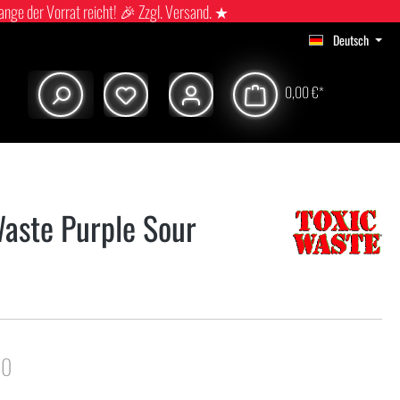
ange der Vorrat reicht! 🎉 Zzgl. Versand. ★
Deutsch
0,00 €*
Waste Purple Sour
.0