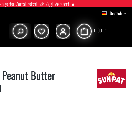
ange der Vorrat reicht! 🎉 Zzgl. Versand. ★
Deutsch
0,00 €*
 Peanut Butter
h