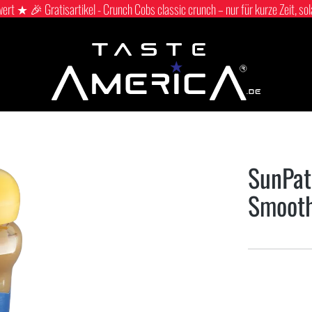
 ★ 🎉 Gratisartikel - Crunch Cobs classic crunch – nur für kurze Zeit, sol
SunPat
Smoot