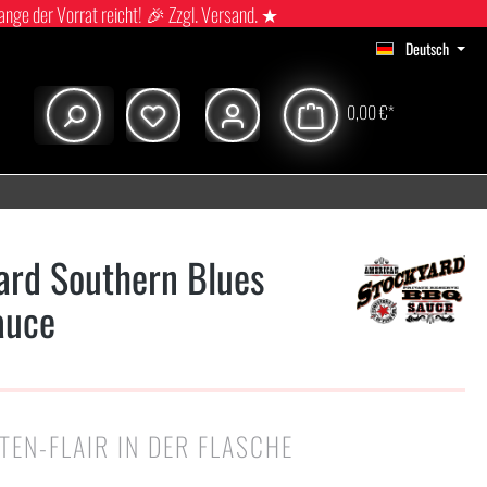
ange der Vorrat reicht! 🎉 Zzgl. Versand. ★
Deutsch
0,00 €*
ard Southern Blues
auce
TEN-FLAIR IN DER FLASCHE