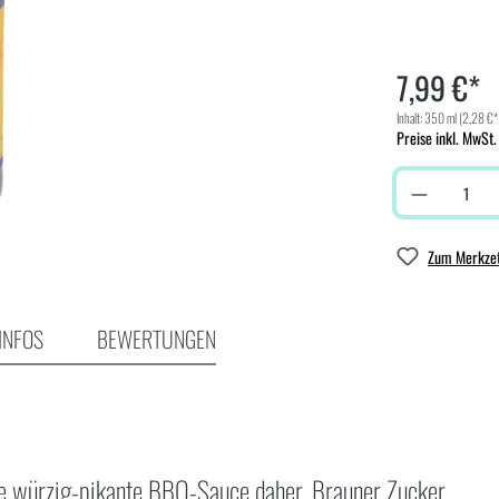
7,99 €*
Inhalt:
350 ml
(2,28 €*
Preise inkl. MwSt.
Zum Merkzet
INFOS
BEWERTUNGEN
 würzig-pikante BBQ-Sauce daher. Brauner Zucker,