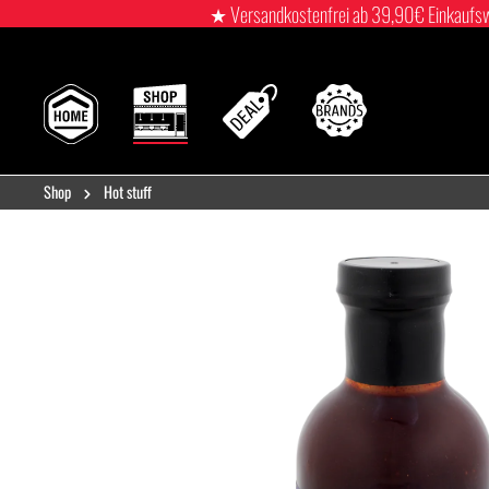
★ Versandkostenfrei ab 39,90€ Einkaufswert
Shop
Hot stuff