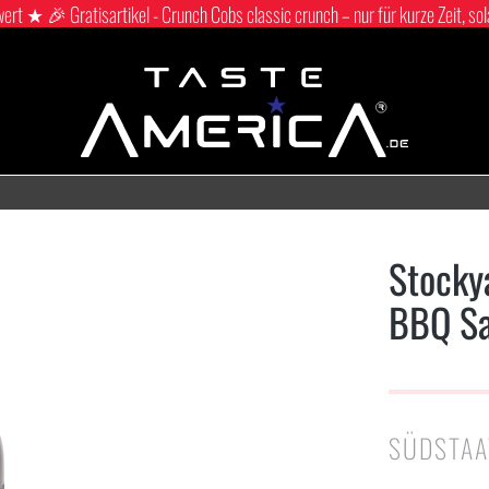
 ★ 🎉 Gratisartikel - Crunch Cobs classic crunch – nur für kurze Zeit, sol
Stocky
BBQ S
SÜDSTAA