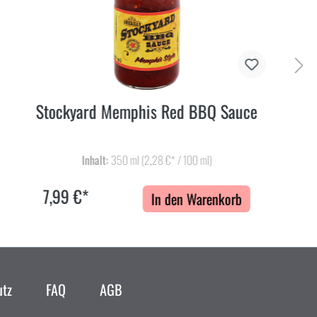
Stockyard Memphis Red BBQ Sauce
Inhalt:
350 ml
(2,28 €* / 100 ml)
7,99 €*
In den Warenkorb
utz
FAQ
AGB