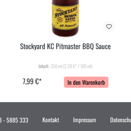
Stockyard KC Pitmaster BBQ Sauce
Inhalt:
350 ml
(2,28 €* / 100 ml)
7,99 €*
In den Warenkorb
Kontakt
Impressum
Datensch
 - 5885 333