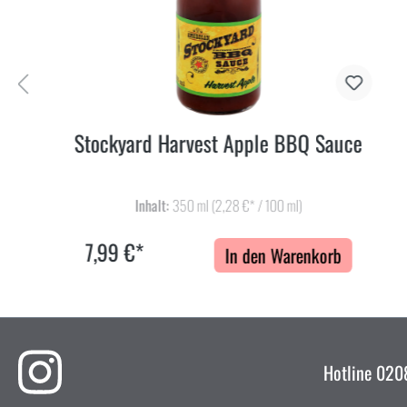
Stockyard Harvest Apple BBQ Sauce
Inhalt:
350 ml
(2,28 €* / 100 ml)
7,99 €*
In den Warenkorb
Hotline
0208