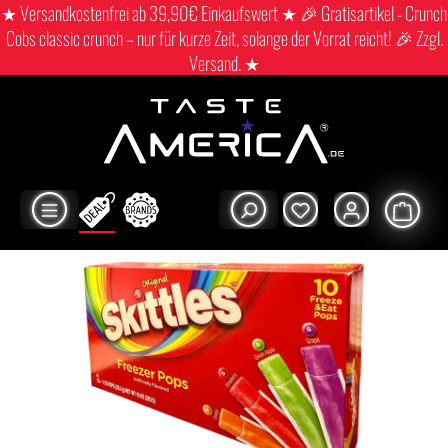
★ Versandkostenfrei ab 39,90€ Einkaufswert ★ 🎉 Gratisartikel - Crunch
Cobs classic crunch – nur für kurze Zeit, solange der Vorrat reicht! 🎉 Zzgl.
Versand. ★