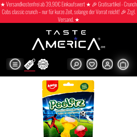
★ Versandkostenfrei ab 39,90€ Einkaufswert ★ 🎉 Gratisartikel - Crunch
Cobs classic crunch – nur für kurze Zeit, solange der Vorrat reicht! 🎉 Zzgl.
Versand. ★