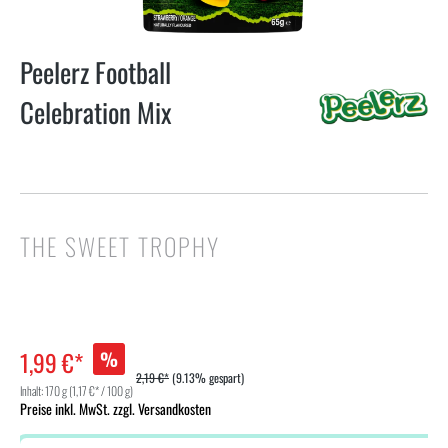
Peelerz Football
Celebration Mix
THE SWEET TROPHY
1,99 €*
%
2,19 €*
(9.13% gespart)
Inhalt:
170 g
(1,17 €* / 100 g)
Preise inkl. MwSt. zzgl. Versandkosten