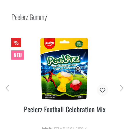
Peelerz Gummy
%
NEU
Peelerz Football Celebration Mix
Inhalt:
170 g
(1,17 €* / 100 g)