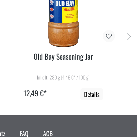
Old Bay Seasoning Jar
Inhalt:
280 g
(4,46 €* / 100 g)
12,49 €*
Details
utz
FAQ
AGB