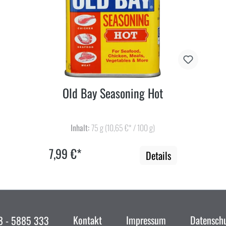
Old Bay Seasoning Hot
Inhalt:
75 g
(10,65 €* / 100 g)
7,99 €*
Details
Kontakt
Impressum
Datensch
 - 5885 333