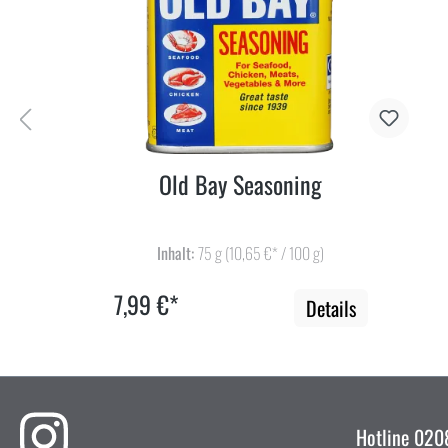
Old Bay Seasoning
Inhalt:
75 g
(10,65 €* / 100 g)
7,99 €*
Details
Hotline
0208