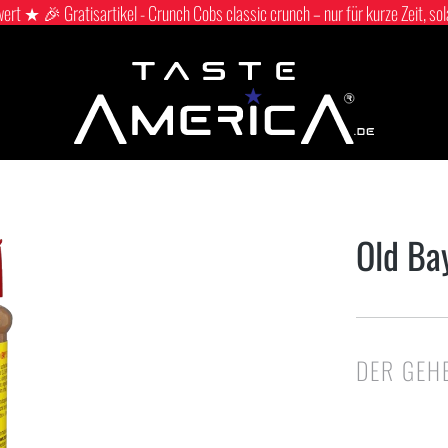
 ★ 🎉 Gratisartikel - Crunch Cobs classic crunch – nur für kurze Zeit, sol
Old Ba
DER GEH