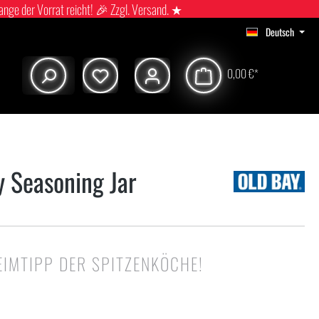
ange der Vorrat reicht! 🎉 Zzgl. Versand. ★
Deutsch
0,00 €*
y Seasoning Jar
EIMTIPP DER SPITZENKÖCHE!