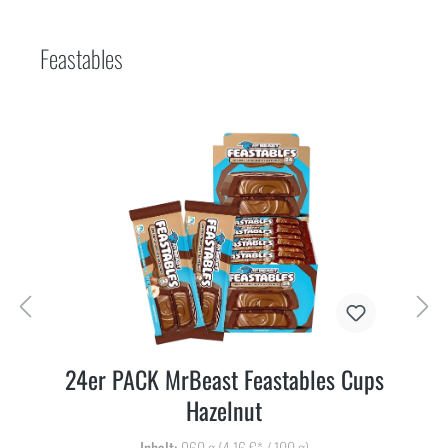
Feastables
24er PACK MrBeast Feastables Cups
Hazelnut
Inhalt:
960 g
(4,16 €* / 100 g)