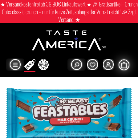
★ Versandkostenfrei ab 39,90€ Einkaufswert ★ 🎉 Gratisartikel - Crunch
Cobs classic crunch – nur für kurze Zeit, solange der Vorrat reicht! 🎉 Zzgl.
Versand. ★