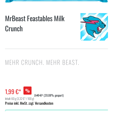
MrBeast Feastables Milk
Crunch
MEHR CRUNCH. MEHR BEAST.
1,99 €*
%
2,49 €*
(20.08% gespart)
Inhalt:
60 g
(3,32 €* / 100 g)
Preise inkl. MwSt. zzgl. Versandkosten