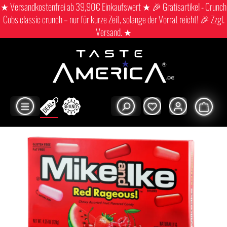
★ Versandkostenfrei ab 39,90€ Einkaufswert ★ 🎉 Gratisartikel - Crunch
Cobs classic crunch – nur für kurze Zeit, solange der Vorrat reicht! 🎉 Zzgl.
Versand. ★