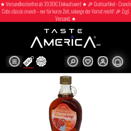
★ Versandkostenfrei ab 39,90€ Einkaufswert ★ 🎉 Gratisartikel - Crunch
Cobs classic crunch – nur für kurze Zeit, solange der Vorrat reicht! 🎉 Zzgl.
Versand. ★
Shop
Good morning