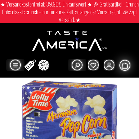
★ Versandkostenfrei ab 39,90€ Einkaufswert ★ 🎉 Gratisartikel - Crunch
Cobs classic crunch – nur für kurze Zeit, solange der Vorrat reicht! 🎉 Zzgl.
Versand. ★