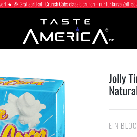
 ★ 🎉 Gratisartikel - Crunch Cobs classic crunch – nur für kurze Zeit, sol
Jolly 
Natura
EIN BLO