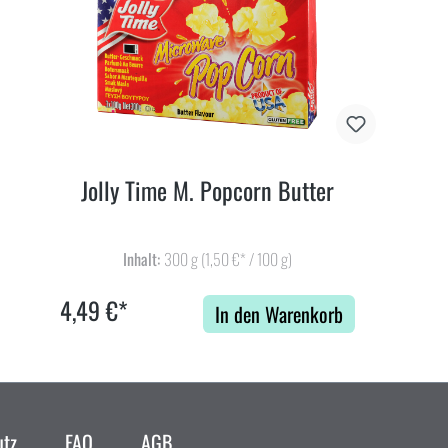
Jolly Time M. Popcorn Butter
Inhalt:
300 g
(1,50 €* / 100 g)
4,49 €*
In den Warenkorb
utz
FAQ
AGB