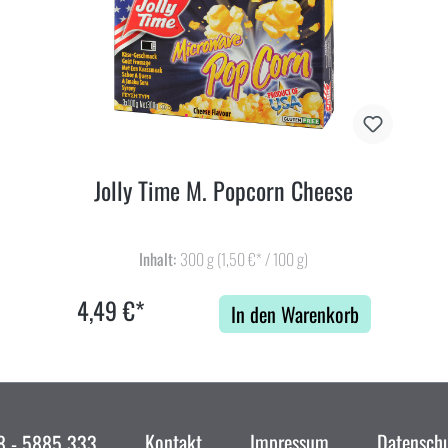
Jolly Time M. Popcorn Cheese
Inhalt:
300 g
(1,50 €* / 100 g)
4,49 €*
In den Warenkorb
Kontakt
Impressum
Datensch
 - 5885 333