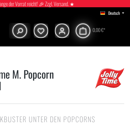
ange der Vorrat reicht! 🎉 Zzgl. Versand. ★
Deutsch
0,00 €*
Time M. Popcorn
l
CKBUSTER UNTER DEN POPCORNS