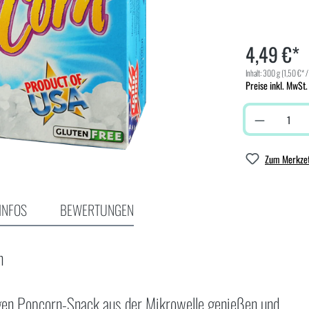
4,49 €*
Inhalt:
300 g
(1,50 €* /
Preise inkl. MwSt.
Zum Merkzet
INFOS
BEWERTUNGEN
n
igen Popcorn-Snack aus der Mikrowelle genießen und