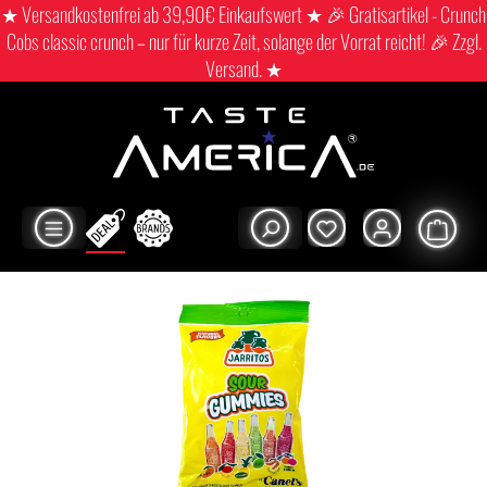
★ Versandkostenfrei ab 39,90€ Einkaufswert ★ 🎉 Gratisartikel - Crunch
Cobs classic crunch – nur für kurze Zeit, solange der Vorrat reicht! 🎉 Zzgl.
Versand. ★