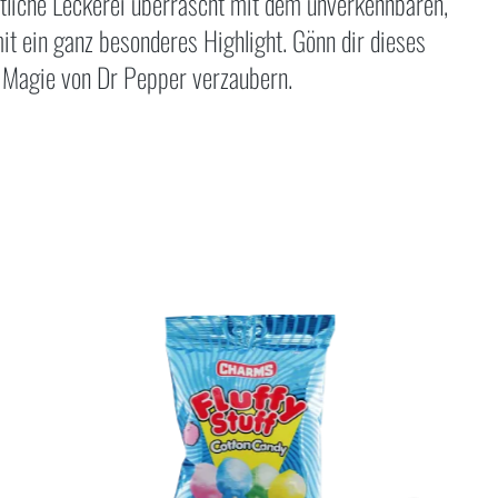
tliche Leckerei überrascht mit dem unverkennbaren,
t ein ganz besonderes Highlight. Gönn dir dieses
r Magie von Dr Pepper verzaubern.