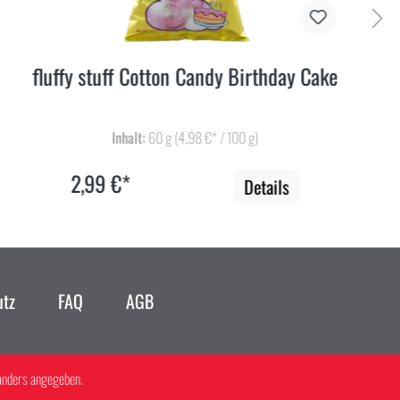
fluffy stuff Cotton Candy Birthday Cake
Inhalt:
60 g
(4,98 €* / 100 g)
2,99 €*
Details
utz
FAQ
AGB
anders angegeben.