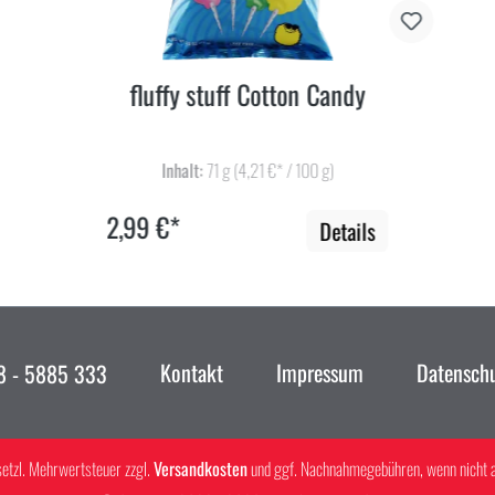
fluffy stuff Cotton Candy
Inhalt:
71 g
(4,21 €* / 100 g)
2,99 €*
Details
Kontakt
Impressum
Datensch
 - 5885 333
esetzl. Mehrwertsteuer zzgl.
Versandkosten
und ggf. Nachnahmegebühren, wenn nicht 