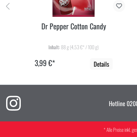
Dr Pepper Cotton Candy
Inhalt:
88 g
(4,53 €* / 100 g)
3,99 €*
Details
Hotline
0208
* Alle Preise inkl. g