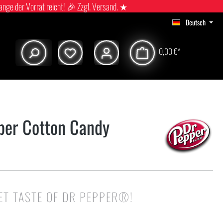
ange der Vorrat reicht! 🎉 Zzgl. Versand. ★
Deutsch
0,00 €*
per Cotton Candy
ET TASTE OF DR PEPPER®!