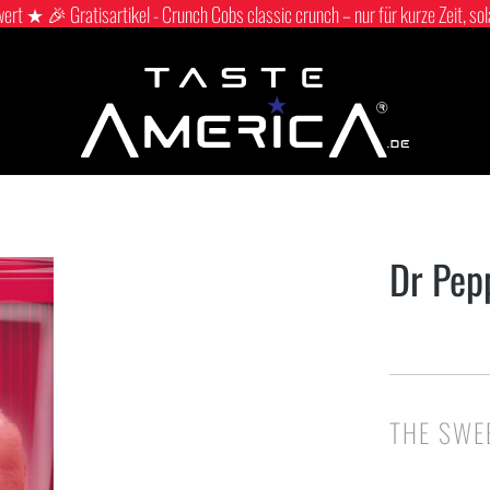
 ★ 🎉 Gratisartikel - Crunch Cobs classic crunch – nur für kurze Zeit, sol
Dr Pep
THE SWE