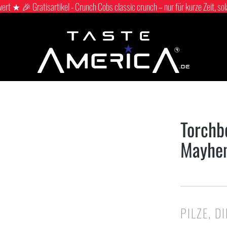
 ★ 🎉 Gratisartikel - Crunch Cobs classic crunch – nur für kurze Zeit, sol
Torchb
Mayhe
PILZE, D