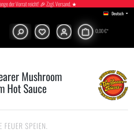
ange der Vorrat reicht! 🎉 Zzgl. Versand. ★
Deutsch
0,00 €*
earer Mushroom
m Hot Sauce
IE FEUER SPEIEN.