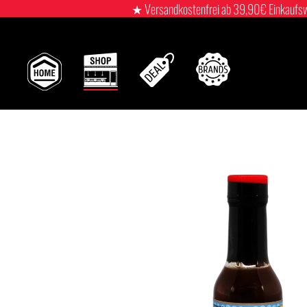
★ Versandkostenfrei ab 39,90€ Einkaufswert