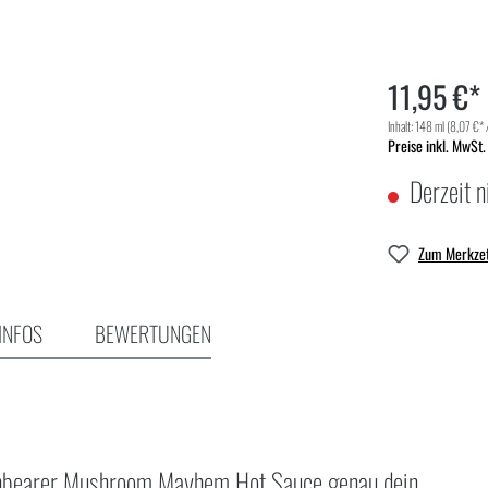
11,95 €*
Inhalt:
148 ml
(8,07 €* 
Preise inkl. MwSt.
Derzeit n
Zum Merkzet
INFOS
BEWERTUNGEN
orchbearer Mushroom Mayhem Hot Sauce genau dein