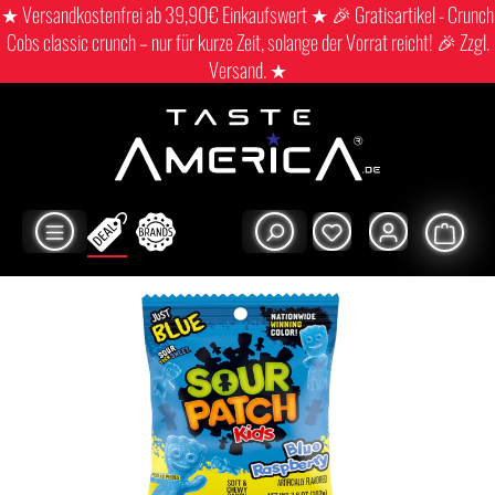
★ Versandkostenfrei ab 39,90€ Einkaufswert ★ 🎉 Gratisartikel - Crunch
Cobs classic crunch – nur für kurze Zeit, solange der Vorrat reicht! 🎉 Zzgl.
Versand. ★