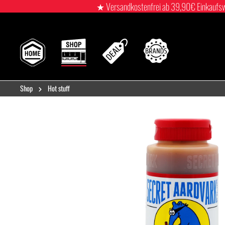
★ Versandkostenfrei ab 39,90€ Einkaufswert
Shop
Hot stuff