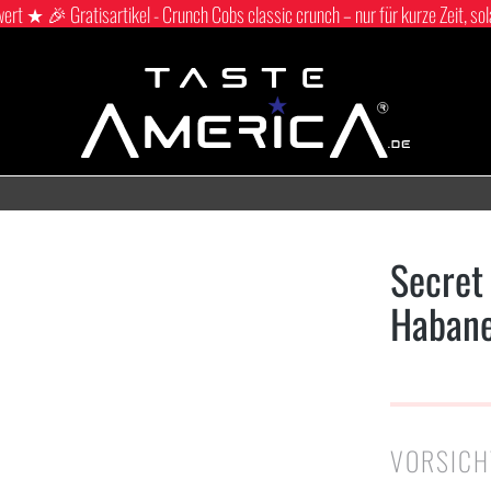
 ★ 🎉 Gratisartikel - Crunch Cobs classic crunch – nur für kurze Zeit, sol
Secret
Haban
VORSICH