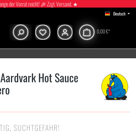
ange der Vorrat reicht! 🎉 Zzgl. Versand. ★
Deutsch
0,00 €*
 Aardvark Hot Sauce
ero
TIG, SUCHTGEFAHR!