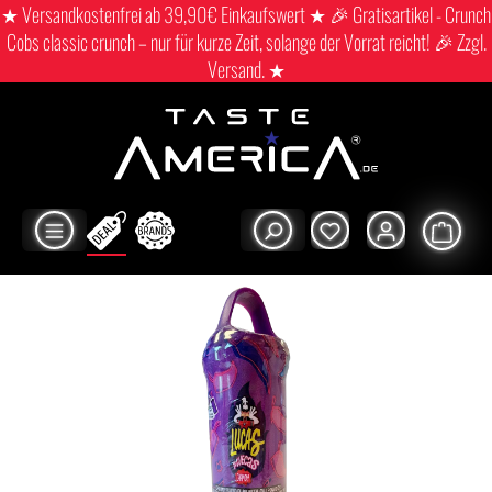
★ Versandkostenfrei ab 39,90€ Einkaufswert ★ 🎉 Gratisartikel - Crunch
Cobs classic crunch – nur für kurze Zeit, solange der Vorrat reicht! 🎉 Zzgl.
Versand. ★