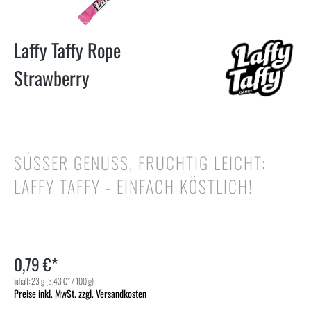
Laffy Taffy Rope
Strawberry
SÜSSER GENUSS, FRUCHTIG LEICHT: L
AFFY TAFFY - EINFACH KÖSTLICH!
0,79 €*
Inhalt:
23 g
(3,43 €* / 100 g)
Preise inkl. MwSt. zzgl. Versandkosten