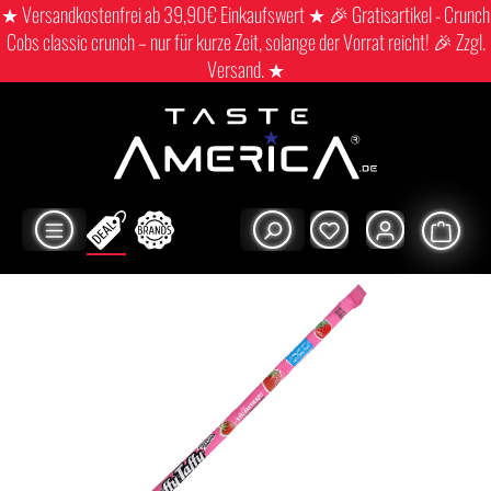
★ Versandkostenfrei ab 39,90€ Einkaufswert ★ 🎉 Gratisartikel - Crunch
Cobs classic crunch – nur für kurze Zeit, solange der Vorrat reicht! 🎉 Zzgl.
Versand. ★